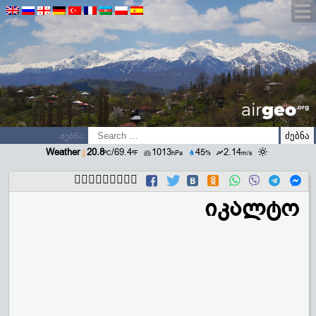
airGEO
.oRg
ძებნა:
Weather
20.8
/69.4
1013
45
2.14
ºC
ºF
hPa
%
m/s
გააზიარეთ
იკალტო