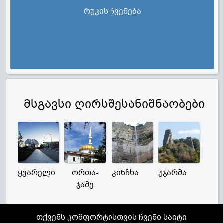
რუკის ჩვენება
მსგავსი ღირსშესანიშნაობები
ყვარელი
ორთა-
კინჩხა
უჯარმა
ჯამე
თქვენს კომფორტისთვის ჩვენი საიტი