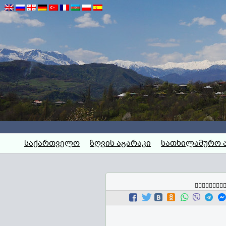
საქართველო
ზღვის აგარაკი
სათხილამურო 
გააზიარე