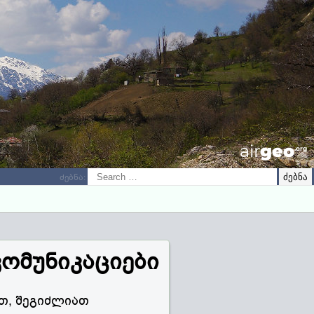
airGEO
.oRg
ძებნა:
კომუნიკაციები
თ, შეგიძლიათ