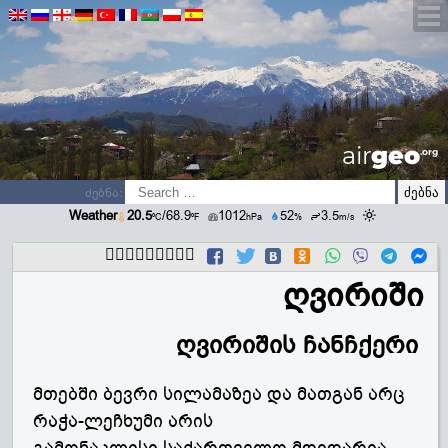
airGEO
.oRg
ძებნა:
Weather
20.5
/68.9
1012
52
3.5
ºC
ºF
hPa
%
m/s
გააზიარეთ
ღვირიში
ღვირიშის ჩანჩქერი
მთებში ბევრი სილამაზეა და მათგან არც
რაჭა-ლეჩხუმი არის