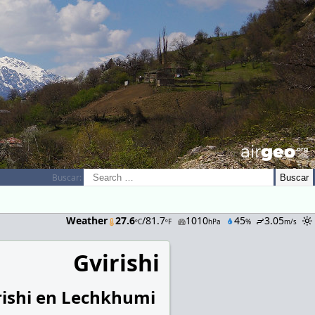
airGEO
.oRg
Buscar:
Weather
27.6
/81.7
1010
45
3.05
ºC
ºF
hPa
%
m/s
Gvirishi
rishi en Lechkhumi