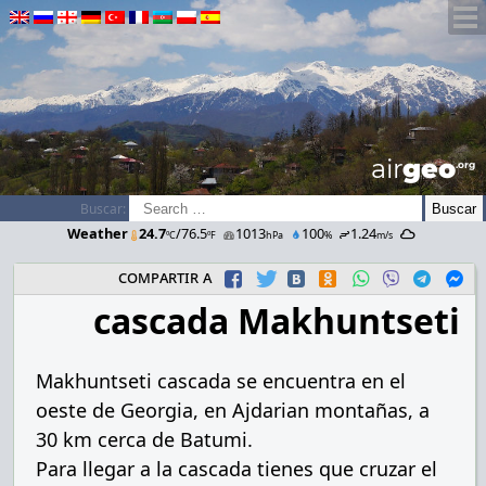
airGEO
.oRg
Buscar:
Weather
24.7
/76.5
1013
100
1.24
ºC
ºF
hPa
%
m/s
compartir a
cascada Makhuntseti
Makhuntseti cascada se encuentra en el
oeste de Georgia, en Ajdarian montañas, a
30 km cerca de Batumi.
Para llegar a la cascada tienes que cruzar el