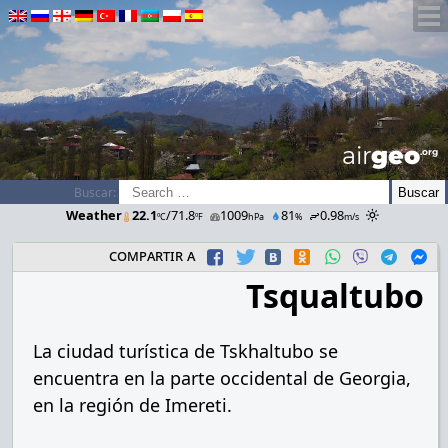
airGEO
.oRg
Buscar:
Weather
22.1
/71.8
1009
81
0.98
ºC
ºF
hPa
%
m/s
compartir a
Tsqualtubo
La ciudad turística de Tskhaltubo se
encuentra en la parte occidental de Georgia,
en la región de Imereti.