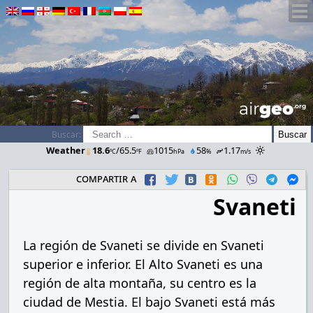
airGEO
.oRg
Buscar:
Weather
18.6
/65.5
1015
58
1.17
ºC
ºF
hPa
%
m/s
compartir a
Svaneti
La región de Svaneti se divide en Svaneti
superior e inferior. El Alto Svaneti es una
región de alta montaña, su centro es la
ciudad de Mestia. El bajo Svaneti está más