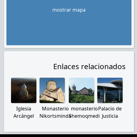
mostrar mapa
Enlaces relacionados
Iglesia
Monasterio
monasterio
Palacio de
Arcángel
Nikortsminda
Shemoqmedi
Justicia