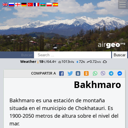
airGEO
.oRg
Buscar:
Weather
18
/64.4
1013
72
0.72
ºC
ºF
hPa
%
m/s
compartir a
Bakhmaro
Bakhmaro es una estación de montaña
situada en el municipio de Chokhatauri. Es
1900-2050 metros de altura sobre el nivel del
mar.