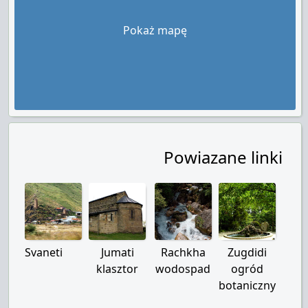
Pokaż mapę
Powiazane linki
Svaneti
Jumati
Rachkha
Zugdidi
klasztor
wodospad
ogród
botaniczny