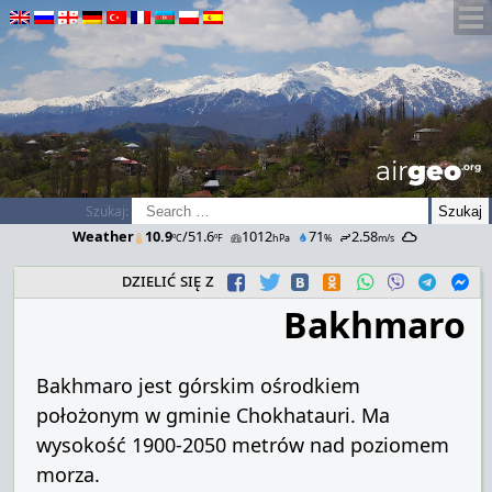
airGEO
.oRg
Szukaj:
Weather
10.9
/51.6
1012
71
2.58
ºC
ºF
hPa
%
m/s
dzielić się z
Bakhmaro
Bakhmaro jest górskim ośrodkiem
położonym w gminie Chokhatauri. Ma
wysokość 1900-2050 metrów nad poziomem
morza.