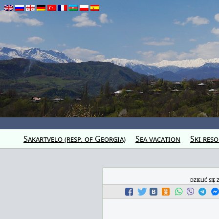
Sakartvelo (resp. of Georgia)
Sea vacation
Ski reso
dzielić się 