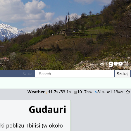
airGEO
.oRg
Szukaj:
Weather
11.7
/53.1
1017
81
1.13
ºC
ºF
hPa
%
m/s
Gudauri
i pobliżu Tbilisi (w około