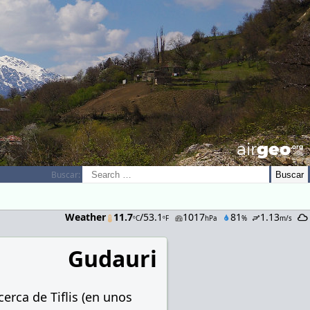
airGEO
.oRg
Buscar:
Weather
11.7
/53.1
1017
81
1.13
ºC
ºF
hPa
%
m/s
Gudauri
cerca de Tiflis
(
en unos