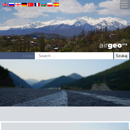
airGEO
.oRg
Szukaj: