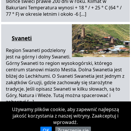
słońce świeci prawie 200 dni w roku. Klimat w
Bakuriani Temperatura wynosi + 18 ° / + 25 ° C (64 ° /
77 ° F) w okresie letnim i około -6 […]
Svaneti
Region Swaneti podzielony
jest na górny i dolny Swaneti.
Górny Swaneti to region wysokogórski, którego
centrum stanowi miasto Mestia. Dolna Swanetia jest
bliżej do Lechkhumi. O Svaneti Swanetia jest jednym z
zakątków Gruzji, gdzie zachowały się starożytne
tradycje. Jeśli opisasz Swaneti w kilku słowach, są to
Góry, Natura i Wieże. Tutaj można spacerować i
zobaczyć […]
Używamy plików cookie, aby zapewnić najlepszą
jakość korzystania z naszej witryny. Zaakceptuj i
O nas
|
Łączność
|
Zrzeczenie się
wprowadź.
Podczas korzystania z dowolnych treści na stronie docelowa strona powinna zawierać link do strony
głównej airgeo.org, autorstwo powinno być zastrzeżone.
OK
Zrzeczenie się
Wszelkie usuwanie znaków wodnych w zabronionych.