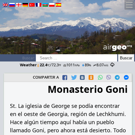
airGEO
.oRg
Buscar:
Weather
22.4
/72.3
1011
89
8.07
ºC
ºF
hPa
%
m/s
compartir a
Monasterio Goni
St. La iglesia de George se podía encontrar
en el oeste de Georgia, región de Lechkhumi.
Hace algún tiempo aquí había un pueblo
llamado Goni, pero ahora está desierto. Todo