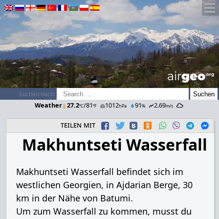
airGEO
.oRg
Suchen nach:
Weather
27.2
/81
1012
91
2.69
ºC
ºF
hPa
%
m/s
teilen mit
Makhuntseti Wasserfall
Makhuntseti Wasserfall befindet sich im
westlichen Georgien, in Ajdarian Berge, 30
km in der Nähe von Batumi.
Um zum Wasserfall zu kommen, musst du