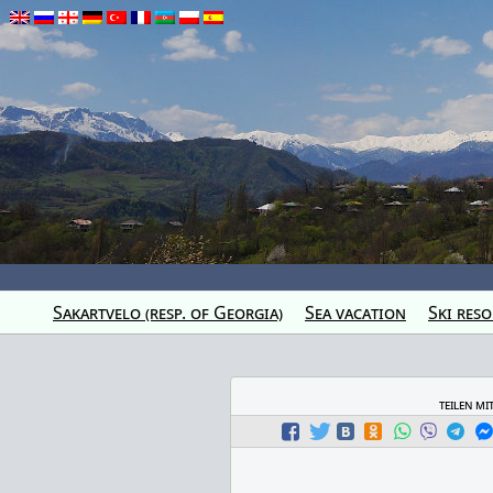
Sakartvelo (resp. of Georgia)
Sea vacation
Ski reso
teilen mi