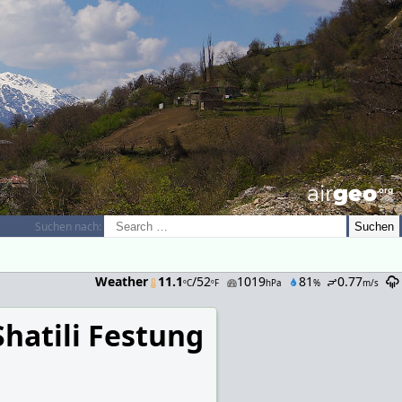
airGEO
.oRg
Suchen nach:
Weather
11.1
/52
1019
81
0.77
ºC
ºF
hPa
%
m/s
Shatili Festung