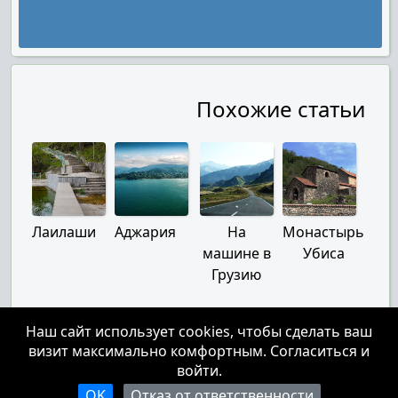
Похожие статьи
Лаилаши
Аджария
На
Монастырь
машине в
Убиса
Грузию
Наш сайт использует cookies, чтобы сделать ваш
визит максимально комфортным. Согласиться и
О нас
|
Контакты
|
Отказ от ответственности
войти.
При использовании материалов с сайта, обязательна ссылка на страницу с которой были
использованы материалы с указанием авторства.
OK
Отказ от ответственности
Не допускается удаление водяных знаков с видео или изображений.