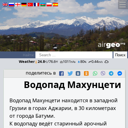
airGEO
.oRg
Найти:
Weather
24.8
/76.6
1011
80
0.44
ºC
ºF
hPa
%
m/s
поделитесь в
Водопад Махунцети
Водопад Махунцети находится в западной
Грузии в горах Аджарии, в 30 километрах
от города Батуми.
К водопаду ведёт старинный арочный