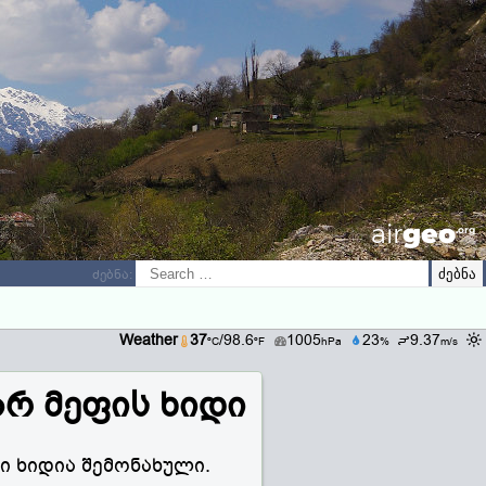
airGEO
.oRg
ძებნა:
Weather
37
/98.6
1005
23
9.37
ºC
ºF
hPa
%
m/s
არ მეფის ხიდი
ი ხიდია შემონახული.