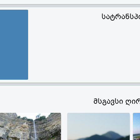
სატრანსპ
მსგავსი ღი