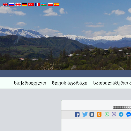
საქართველო
ზღვის აგარაკი
სათხილამურო 
გააზიარე