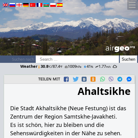
airGEO
.oRg
Suchen nach:
Weather
30.8
/87.4
1009
41
1.77
ºC
ºF
hPa
%
m/s
teilen mit
Ahaltsikhe
Die Stadt Akhaltsikhe (Neue Festung) ist das
Zentrum der Region Samtskhe-Javakheti.
Es ist schön, hier zu bleiben und die
Sehenswürdigkeiten in der Nähe zu sehen.