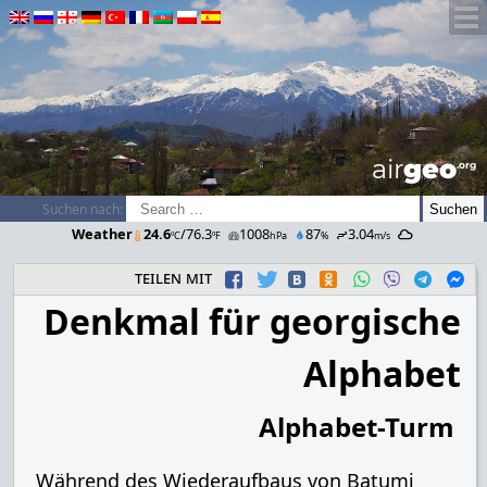
airGEO
.oRg
Suchen nach:
Weather
24.6
/76.3
1008
87
3.04
ºC
ºF
hPa
%
m/s
teilen mit
Denkmal für georgische
Alphabet
Alphabet-Turm
Während des Wiederaufbaus von Batumi