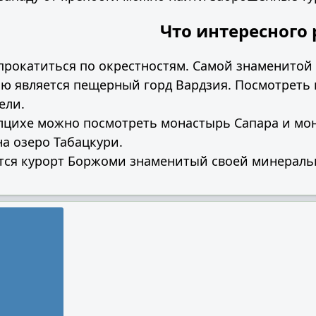
Что интересного 
прокатиться по окрестностям. Самой знаменитой
ю является пещерный горд Вардзия. Посмотреть 
ели.
алцихе можно посмотреть монастырь Сапара и мо
а озеро Табацкури.
ится курорт Боржоми знаменитый своей минераль