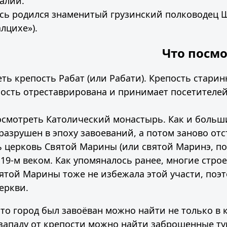
талии.
есь родился знаменитый грузинский полководец 
лцихе»).
Что посмо
ть крепость Рабат (или Рабати). Крепость старин
пость отреставрирована и принимает посетителей.
осмотреть Католический монастырь. Как и больш
разрушен в эпоху завоеваний, а потом заново отс
ь церковь Святой Марины (или святой Маринэ, по
 19-м веком. Как упомяналось ранее, многие стр
ятой Марины тоже не избежала этой участи, поэт
еркви.
то город был завоёван можно найти не только в к
-западу от крепости можно найти заброшенные ту