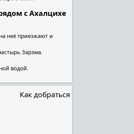
рядом с Ахалцихе
на неё приезжают и
настырь Зарзма.
ной водой.
Как добраться