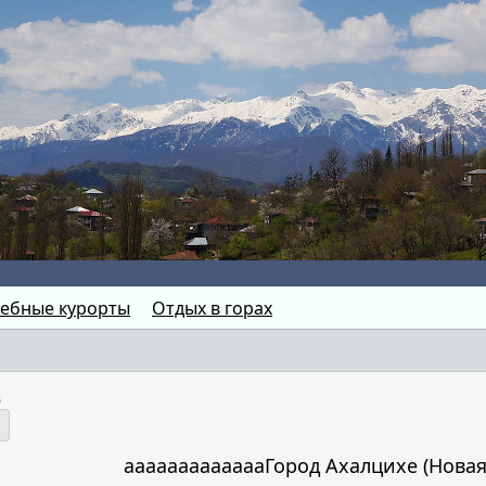
ебные курорты
Отдых в горах
в
аааааааааааааГород Ахалцихе (Новая