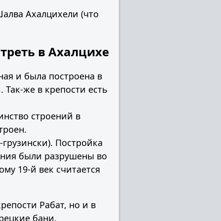
Шалва Ахалцихели (что
треть в Ахалцихе
ная и была построена в
 Так-же в крепости есть
инство строений в
троен.
-грузински). Постройка
оения были разрушены во
ому 19-й век считается
репости Рабат, но и в
рецкие бани.