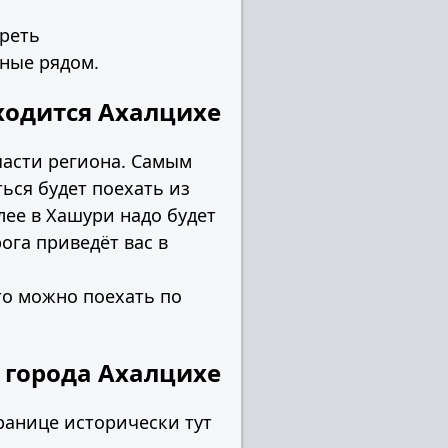
треть
ные рядом.
ходится Ахалцихе
части региона. Самым
ься будет поехать из
лее в Хашури надо будет
ога приведёт вас в
то можно поехать по
 города Ахалцихе
границе исторически тут