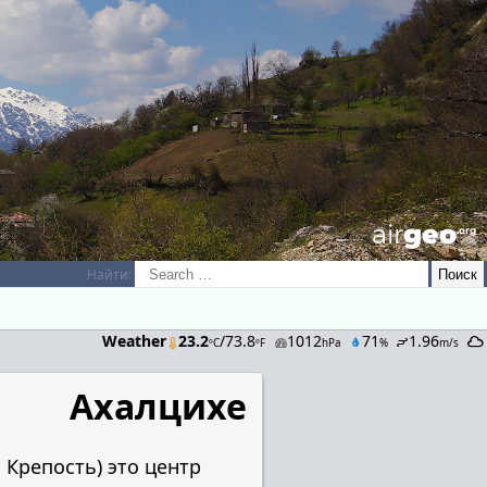
airGEO
.oRg
Найти:
Weather
23.2
/73.8
1012
71
1.96
ºC
ºF
hPa
%
m/s
Ахалцихе
 Крепость) это центр