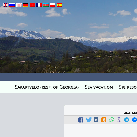
Sakartvelo (resp. of Georgia)
Sea vacation
Ski reso
teilen mi