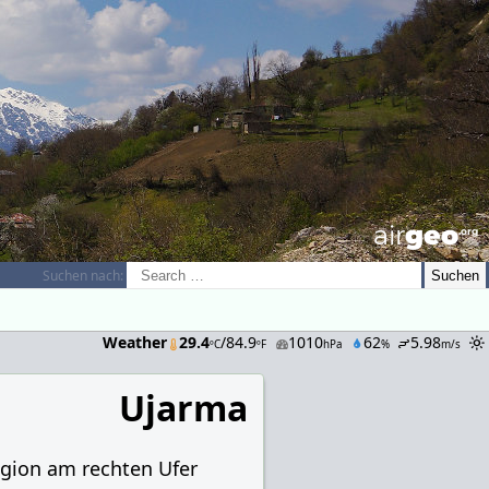
airGEO
.oRg
Suchen nach:
Weather
29.4
/84.9
1010
62
5.98
ºC
ºF
hPa
%
m/s
Ujarma
gion am rechten Ufer