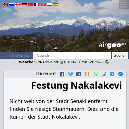
airGEO
.oRg
Suchen nach:
Weather
26.6
/79.9
1010
75
0.11
ºC
ºF
hPa
%
m/s
teilen mit
Festung Nakalakevi
Nicht weit von der Stadt Senaki entfernt
finden Sie riesige Steinmauern. Dies sind die
Ruinen der Stadt Nokalakevi.