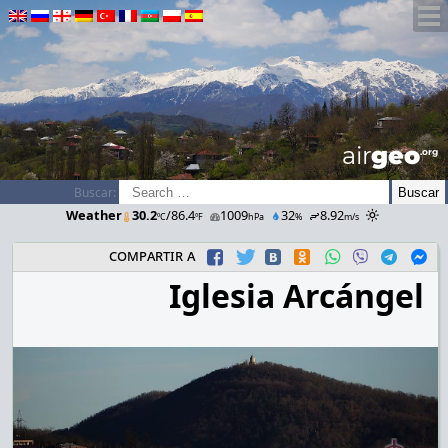
airGEO
.oRg
Buscar:
Weather
30.2
/86.4
1009
32
8.92
ºC
ºF
hPa
%
m/s
compartir a
Iglesia Arcángel