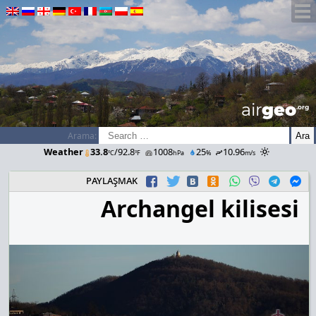
airGEO
.oRg
Arama:
Weather
33.8
/92.8
1008
25
10.96
ºC
ºF
hPa
%
m/s
paylaşmak
Archangel kilisesi