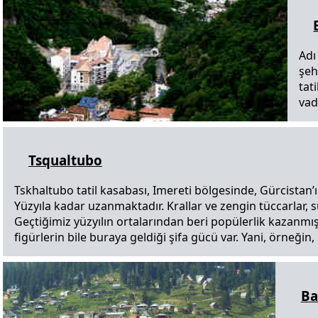
Adı
şeh
tat
vad
Tsqualtubo
Tskhaltubo tatil kasabası, Imereti bölgesinde, Gürcistan’ı
Yüzyıla kadar uzanmaktadır. Krallar ve zengin tüccarlar, s
Geçtiğimiz yüzyılın ortalarından beri popülerlik kazanmı
figürlerin bile buraya geldiği şifa gücü var. Yani, örneği
B