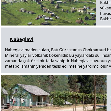
Bakhm
yüksek
havas
Bakhm
Nabeglavi
Nabeglavi maden suları, Batı Gürcistan’ın Chokhatauri be
Mineral yaylar volkanik kökenlidir. Bu yaylardaki su, insan s
zamanda çok özel bir tada sahiptir. Nabeglavi suyunun yaş
metabolizmanın yeniden tesis edilmesine yardımcı olur v