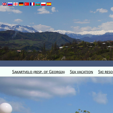
Sakartvelo (resp. of Georgia)
Sea vacation
Ski reso