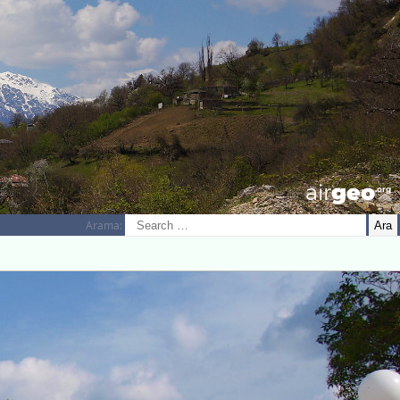
airGEO
.oRg
Arama: