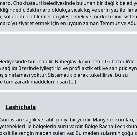
aro, Chokhatauri belediyesinde bulunan bir dağlık belediy
liğindedir. Bakhmaro oldukça sıcak kış ve serin yaz ile ılıman
ı, solunum problemlerini iyileştirmek ve merkezi sinir sistem
aro’yu ziyaret etmek için en uygun zaman Temmuz ve Ağust
lediyesinde bulunabilir. Nabeglavi köyü nehir Gubazeuli’de.
ağlığı üzerinde iyileştirici ve profilaktik etkiye sahiptir. Ayn
 sınırlaması yoktur. Sistematik olarak tüketilirse, bu su
e tüm zararlı maddeleri insan […]
Lashichala
Gürcistan sağlık ve tatil için iyi bir yerdir. Manyetik kumları
yetenekleri ile bölgelerin sürü vardır. Bölge Racha-Lechkhumi 
oksit ile zengin maden suları var. Bu maden sularının çoğu sa