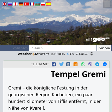
airGEO
.oRg
Suchen nach:
Weather
32
/89.6
1010
30
1.41
ºC
ºF
hPa
%
m/s
teilen mit
Tempel Gremi
Gremi – die königliche Festung in der
georgischen Region Kachetien, ein paar
hundert Kilometer von Tiflis entfernt, in der
Nähe von Kvareli.