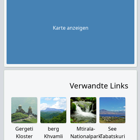
Karte anzeigen
Verwandte Links
Gergeti
berg
Mtirala-
See
Kloster
Khvamli
Nationalpark
Tabatskuri