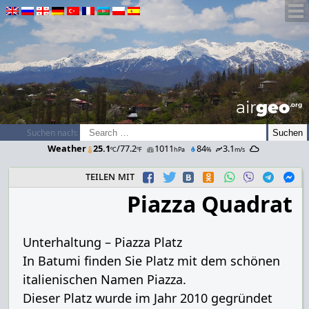
airGEO
.oRg
Suchen nach:
Weather
25.1
/77.2
1011
84
3.1
ºC
ºF
hPa
%
m/s
teilen mit
Piazza Quadrat
Unterhaltung – Piazza Platz
In Batumi finden Sie Platz mit dem schönen
italienischen Namen Piazza.
Dieser Platz wurde im Jahr 2010 gegründet