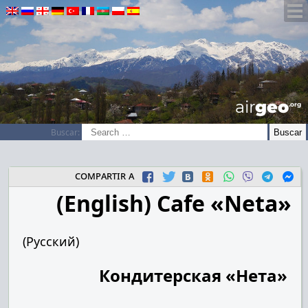
airGEO
.oRg
Buscar:
compartir a
(English) Cafe «Neta»
(Русский)
Кондитерская «Нета»