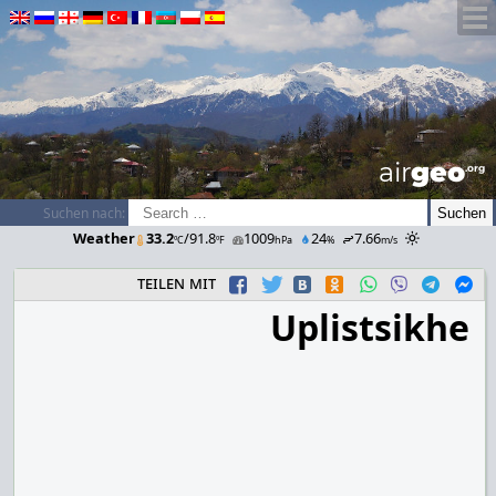
airGEO
.oRg
Suchen nach:
Weather
33.2
/91.8
1009
24
7.66
ºC
ºF
hPa
%
m/s
teilen mit
Uplistsikhe