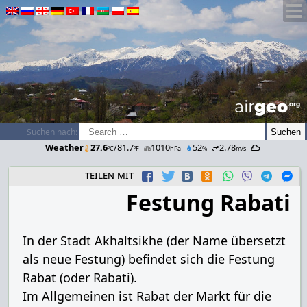
airGEO
.oRg
Suchen nach:
Weather
27.6
/81.7
1010
52
2.78
ºC
ºF
hPa
%
m/s
teilen mit
Festung Rabati
In der Stadt Akhaltsikhe (der Name übersetzt
als neue Festung) befindet sich die Festung
Rabat (oder Rabati).
Im Allgemeinen ist Rabat der Markt für die