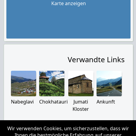
Karte anzeigen
Verwandte Links
Nabeglavi
Chokhatauri
Jumati
Ankunft
Kloster
Wir verwenden Cookies, um sicherzustellen, dass wir
Ihnen die bestmögliche Erfahrung auf unserer
Über uns
|
Kontakte
|
Haftungsausschluss