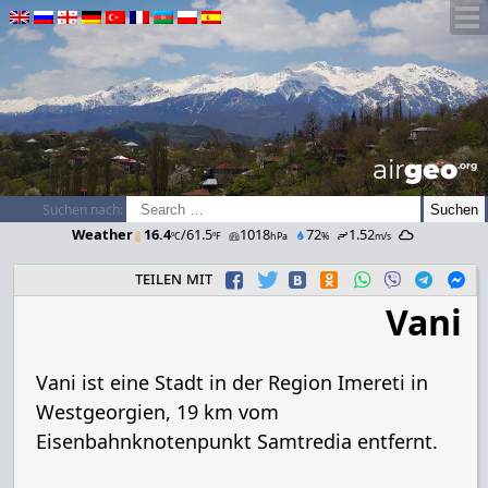
airGEO
.oRg
Suchen nach:
Weather
16.4
/61.5
1018
72
1.52
ºC
ºF
hPa
%
m/s
teilen mit
Vani
Vani ist eine Stadt in der Region Imereti in
Westgeorgien, 19 km vom
Eisenbahnknotenpunkt Samtredia entfernt.