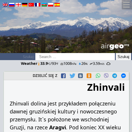
airGEO
.oRg
Szukaj:
Weather
33.9
/93
1008
26
3.59
ºC
ºF
hPa
%
m/s
dzielić się z
Zhinvali
Zhinvali dolina jest przykładem połączeniu
dawnej gruzińskiej kultury i nowoczesnego
przemysłu.
It`s położone we wschodniej
Gruzji, na rzece
Aragvi
.
Pod koniec XX wieku