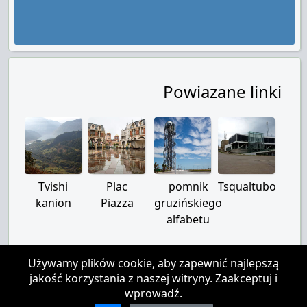
Powiazane linki
Tvishi
Plac
pomnik
Tsqualtubo
kanion
Piazza
gruzińskiego
alfabetu
Używamy plików cookie, aby zapewnić najlepszą
jakość korzystania z naszej witryny. Zaakceptuj i
O nas
|
Łączność
|
Zrzeczenie się
wprowadź.
Podczas korzystania z dowolnych treści na stronie docelowa strona powinna zawierać link do strony
głównej airgeo.org, autorstwo powinno być zastrzeżone.