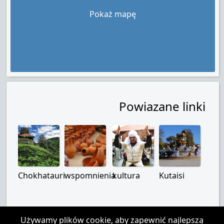
Pokaż mapę
Powiazane linki
Chokhatauri
wspomnienia
kultura
Kutaisi
Używamy plików cookie, aby zapewnić najlepszą