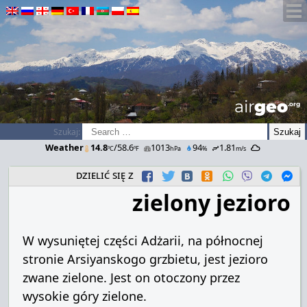
airGEO
.oRg
Szukaj:
Weather
14.8
/58.6
1013
94
1.81
ºC
ºF
hPa
%
m/s
dzielić się z
zielony jezioro
W
wysuniętej
części
Adżarii
,
na
północnej
stronie
Arsiyanskogo
grzbietu
, jest
jezioro
zwane
zielone
.
Jest on otoczony
przez
wysokie
góry zielone
.