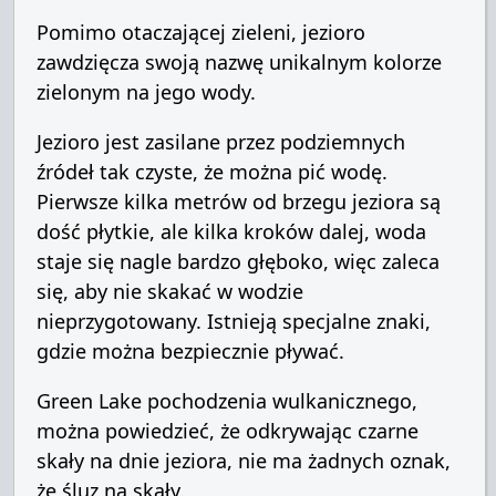
Pomimo
otaczającej
zieleni
, jezioro
zawdzięcza swoją
nazwę
unikalnym
kolorze
zielonym
na jego
wody
.
Jezioro jest
zasilane przez
podziemnych
źródeł
tak czyste
, że można
pić wodę
.
Pierwsze kilka
metrów
od
brzegu jeziora
są
dość
płytkie
, ale
kilka kroków
dalej,
woda
staje się
nagle bardzo
głęboko
, więc
zaleca
się,
aby nie
skakać
w wodzie
nieprzygotowany
.
Istnieją
specjalne znaki
,
gdzie można
bezpiecznie
pływać
.
Green Lake
pochodzenia wulkanicznego
,
można
powiedzieć, że
odkrywając
czarne
skały
na dnie
jeziora
, nie ma żadnych
oznak
,
że
śluz
na
skały
.