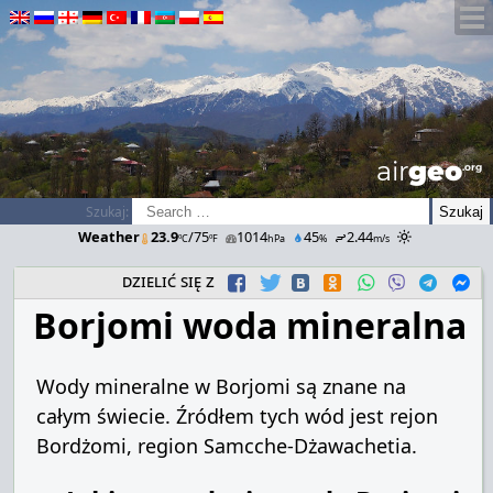
airGEO
.oRg
Szukaj:
Weather
23.9
/75
1014
45
2.44
ºC
ºF
hPa
%
m/s
dzielić się z
Borjomi woda mineralna
Wody mineralne w Borjomi są znane na
całym świecie. Źródłem tych wód jest rejon
Bordżomi, region Samcche-Dżawachetia.