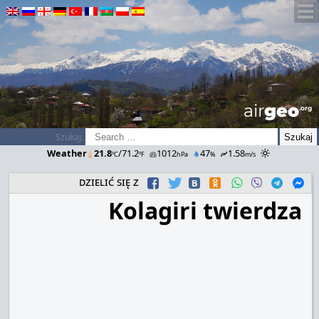
airGEO
.oRg
Szukaj:
Weather
21.8
/71.2
1012
47
1.58
ºC
ºF
hPa
%
m/s
dzielić się z
Kolagiri twierdza