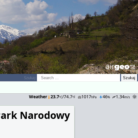
airGEO
.oRg
Szukaj:
Weather
23.7
/74.7
1017
46
1.34
ºC
ºF
hPa
%
m/s
Park Narodowy