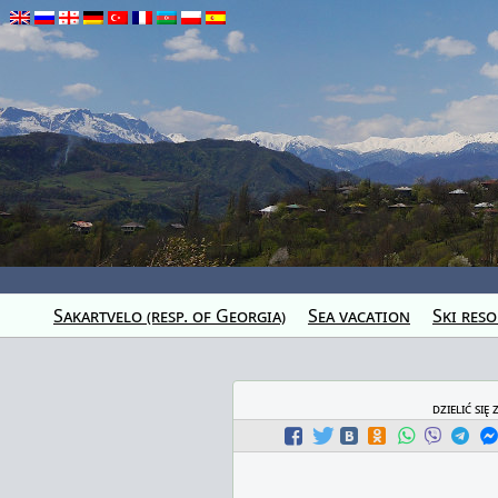
Sakartvelo (resp. of Georgia)
Sea vacation
Ski reso
dzielić się 