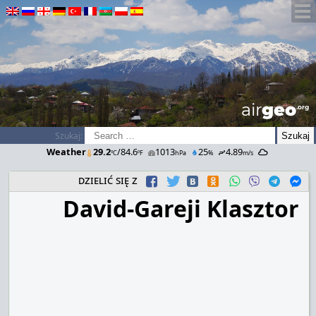
airGEO
.oRg
Szukaj:
Weather
29.2
/84.6
1013
25
4.89
ºC
ºF
hPa
%
m/s
dzielić się z
David-Gareji Klasztor