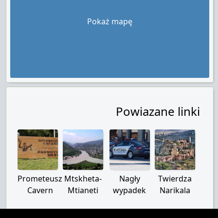
Pokaż mapę
Powiazane linki
Prometeusz
Mtskheta-
Nagły
Twierdza
Cavern
Mtianeti
wypadek
Narikala