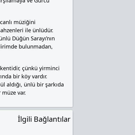
karşılamaya ve Gürcü
 canlı müziğini
ahzenleri ile ünlüdür.
 ünlü Düğün Sarayı’nın
ildirimde bulunmadan,
kentidir, çünkü yirminci
nda bir köy vardır.
l aldığı, ünlü bir şarkıda
r müze var.
İlgili Bağlantılar