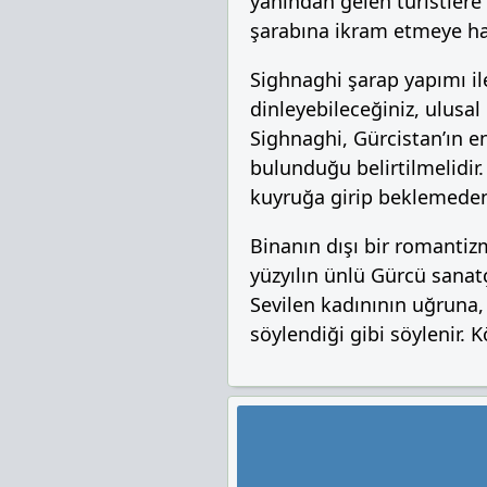
yanından gelen turistlere 
şarabına ikram etmeye haz
Sighnaghi şarap yapımı ile
dinleyebileceğiniz, ulusal
Sighnaghi, Gürcistan’ın e
bulunduğu belirtilmelidir
kuyruğa girip beklemeden, 
Binanın dışı bir romantizm
yüzyılın ünlü Gürcü sanat
Sevilen kadınının uğruna, 
söylendiği gibi söylenir. 