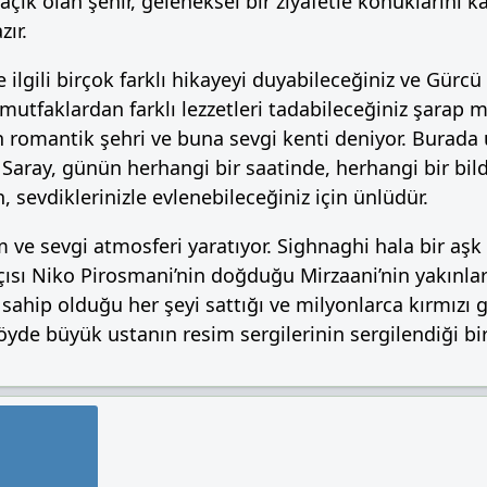
açık olan şehir, geleneksel bir ziyafetle konuklarını 
ır.
 ilgili birçok farklı hikayeyi duyabileceğiniz ve Gürcü
 mutfaklardan farklı lezzetleri tadabileceğiniz şarap m
n romantik şehri ve buna sevgi kenti deniyor. Burada
. Saray, günün herhangi bir saatinde, herhangi bir b
sevdiklerinizle evlenebileceğiniz için ünlüdür.
 ve sevgi atmosferi yaratıyor. Sighnaghi hala bir aşk 
çısı Niko Pirosmani’nin doğduğu Mirzaani’nin yakınları
sahip olduğu her şeyi sattığı ve milyonlarca kırmızı gü
Köyde büyük ustanın resim sergilerinin sergilendiği bi