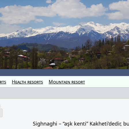
rts
Health resorts
Mountain resort
k
Sighnaghi – “aşk kenti” Kakheti’dedir, b