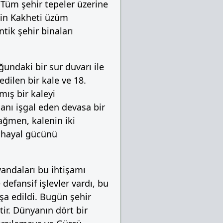
 Tüm şehir tepeler üzerine
’nin Kakheti üzüm
ntik şehir binaları
undaki bir sur duvarı ile
dilen bir kale ve 18.
ış bir kaleyi
lanı işgal eden devasa bir
rağmen, kalenin iki
e hayal gücünü
yandaları bu ihtişamı
efansif işlevler vardı, bu
şa edildi. Bugün şehir
tir. Dünyanın dört bir