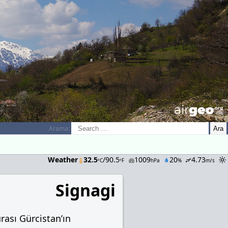
airGEO
.oRg
Arama:
Weather
32.5
/90.5
1009
20
4.73
ºC
ºF
hPa
%
m/s
Signagi
urası Gürcistan’ın