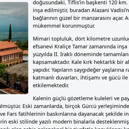
doğusundaki, Tiflis’in başkenti 120 km.
inşa edilmiştir, buradan Alazani Vadisi
bağlarının güzel bir manzarasını açar. A
mükemmel korunmuştur.
Mimari topluluk, dört kilometre uzunluğ
efsanevi Kraliçe Tamar zamanında inşa e
yüzyılda II. Iraklı döneminde tamamlanm
kapsamaktadır. Kale kırk hektarlık bir a
yapıdır. Yapıların saygıdeğer yaşlarına 
katmanlı duvarları, ihtişamı ve gücü il
etkilemektedir.
Kalenin güçlü gözetleme kuleleri ve pa
ülmüştür. Eski zamanlarda, birçok Gürcü yerleşiminde d
ve Fars fatihlerinin baskınlarına dayanacak şekilde in
rin eski stilinde yazılı modern binalarla desteklenmiş