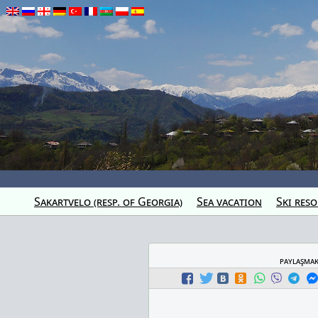
Sakartvelo (resp. of Georgia)
Sea vacation
Ski reso
paylaşma