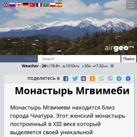
airGEO
.oRg
Найти:
Weather
26
/78.8
1010
35
7.32
ºC
ºF
hPa
%
m/s
поделитесь в
Монастырь Мгвимеби
Монастырь Мгвимеви находится близ
города Чиатура. Этот женский монастырь
построенный в XIII веке который
выделяется своей уникальной