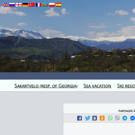
Sakartvelo (resp. of Georgia)
Sea vacation
Ski reso
partager 