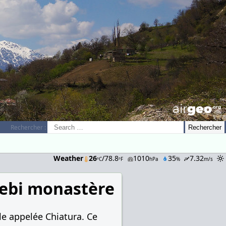
airGEO
.oRg
Rechercher :
Weather
26
/78.8
1010
35
7.32
ºC
ºF
hPa
%
m/s
ebi monastère
le appelée Chiatura. Ce