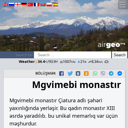
airGEO
.oRg
Search for:
Weather
34.4
/93.9
1007
21
8.34
ºC
ºF
hPa
%
m/s
bölüşmək
Mgvimebi monastır
Mgvimebi monastır Çiatura adlı şəhəri
yaxınlığında yerləşir. Bu qadın monastır XIII
əsrdə yaradılıb. bu unikal memarlıq var üçün
məşhurdur.