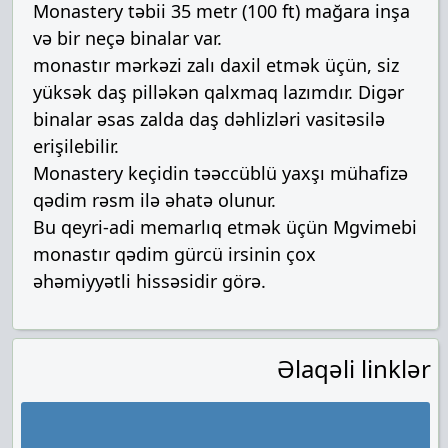
Monastery təbii 35 metr (100 ft) mağara inşa
və bir neçə binalar var.
monastır mərkəzi zalı daxil etmək üçün, siz
yüksək daş pilləkən qalxmaq lazımdır. Digər
binalar əsas zalda daş dəhlizləri vasitəsilə
erişilebilir.
Monastery keçidin təəccüblü yaxşı mühafizə
qədim rəsm ilə əhatə olunur.
Bu qeyri-adi memarlıq etmək üçün Mgvimebi
monastır qədim gürcü irsinin çox
əhəmiyyətli hissəsidir görə.
Əlaqəli linklər