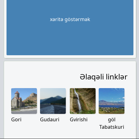
xəritə göstərmək
Əlaqəli linklər
Gori
Gudauri
Gvirishi
göl
Tabatskuri