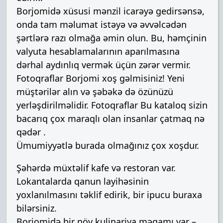
Borjomidə xüsusi mənzil icarəyə gedirsənsə,
onda tam məlumat istəyə və əvvəlcədən
şərtlərə razı olmağa əmin olun. Bu, həmçinin
valyuta hesablamalarının aparılmasına
dərhal aydınlıq vermək üçün zərər vermir.
Fotoqraflar Borjomi xoş gəlmisiniz! Yeni
müştərilər alın və şəbəkə də özünüzü
yerləşdirilməlidir. Fotoqraflar Bu kataloq sizin
bacarıq çox maraqlı olan insanlar çatmaq nə
qədər .
Ümumiyyətlə burada olmağınız çox xoşdur.
Şəhərdə müxtəlif kafe və restoran var.
Lokantalarda qanun layihəsinin
yoxlanılmasını təklif edirik, bir ipucu buraxa
bilərsiniz.
Borjomidə bir növ kulinariya məqamı var –