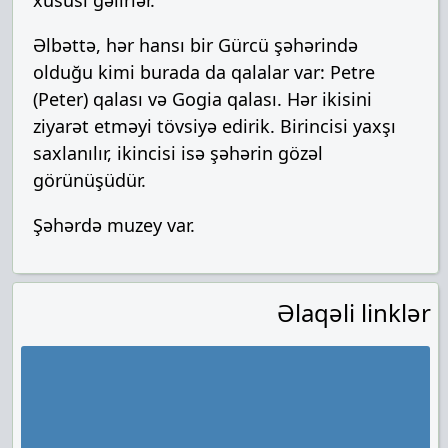
xüsusi gəlirlər.
Əlbəttə, hər hansı bir Gürcü şəhərində
olduğu kimi burada da qalalar var: Petre
(Peter) qalası və Gogia qalası. Hər ikisini
ziyarət etməyi tövsiyə edirik. Birincisi yaxşı
saxlanılır, ikincisi isə şəhərin gözəl
görünüşüdür.
Şəhərdə muzey var.
Əlaqəli linklər