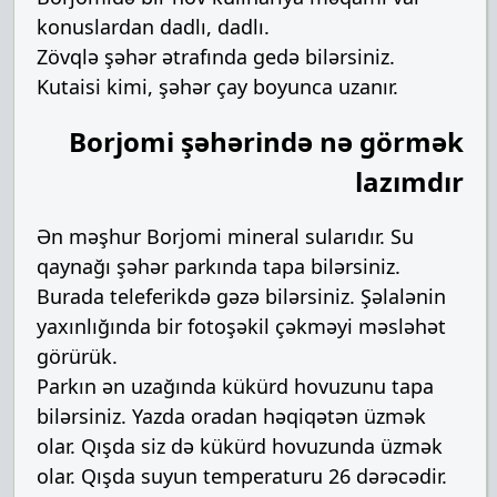
konuslardan dadlı, dadlı.
Zövqlə şəhər ətrafında gedə bilərsiniz.
Kutaisi kimi, şəhər çay boyunca uzanır.
Borjomi şəhərində nə görmək
lazımdır
Ən məşhur Borjomi mineral sularıdır. Su
qaynağı şəhər parkında tapa bilərsiniz.
Burada teleferikdə gəzə bilərsiniz. Şəlalənin
yaxınlığında bir fotoşəkil çəkməyi məsləhət
görürük.
Parkın ən uzağında kükürd hovuzunu tapa
bilərsiniz. Yazda oradan həqiqətən üzmək
olar. Qışda siz də kükürd hovuzunda üzmək
olar. Qışda suyun temperaturu 26 dərəcədir.