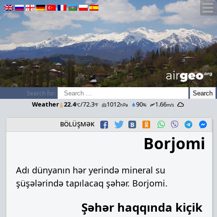
airGEO
.oRg
Search for:
Weather
22.4
/72.3
1012
90
1.66
ºC
ºF
hPa
%
m/s
bölüşmək
Borjomi
Adı dünyanın hər yerində mineral su
şüşələrində tapılacaq şəhər. Borjomi.
Şəhər haqqında kiçik