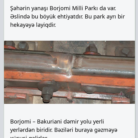
Şəhərin yanaşı Borjomi Milli Parkı da var.
Əslində bu böyük ehtiyatdır. Bu park ayrı bir
hekayəyə layiqdir.
Borjomi – Bakuriani dəmir yolu yerli
yerlərdən biridir. Bəziləri buraya gəzməyə