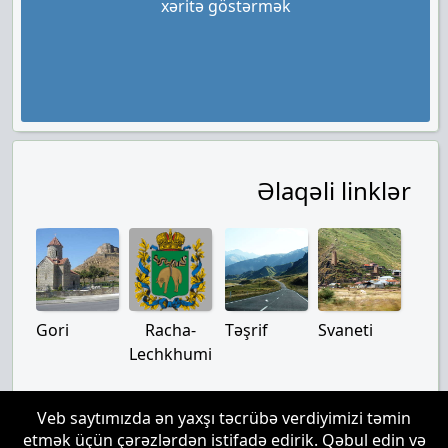
xəritə göstərmək
Əlaqəli linklər
Gori
Racha-
Təşrif
Svaneti
Lechkhumi
Veb saytımızda ən yaxşı təcrübə verdiyimizi təmin
etmək üçün çərəzlərdən istifadə edirik. Qəbul edin və
Bizim haqqımızda
|
əlaqə
|
Disclaimer