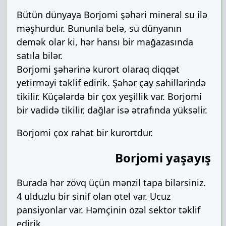
Bütün dünyaya Borjomi şəhəri mineral su ilə
məşhurdur. Bununla belə, su dünyanın
demək olar ki, hər hansı bir mağazasında
satıla bilər.
Borjomi şəhərinə kurort olaraq diqqət
yetirməyi təklif edirik. Şəhər çay sahillərində
tikilir. Küçələrdə bir çox yeşillik var. Borjomi
bir vadidə tikilir, dağlar isə ətrafında yüksəlir.
Borjomi çox rahat bir kurortdur.
Borjomi yaşayış
Burada hər zövq üçün mənzil tapa bilərsiniz.
4 ulduzlu bir sinif olan otel var. Ucuz
pansiyonlar var. Həmçinin özəl sektor təklif
edirik.