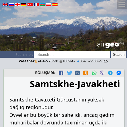
airGEO
.oRg
Search for:
Weather
24.4
/75.9
1009
85
2.83
ºC
ºF
hPa
%
m/s
bölüşmək
Samtskhe-Javakheti
Samtskhe-Cavaxeti Gürcüstanın yüksək
dağlıq regionudur.
Əvvəllər bu böyük bir sahə idi, ancaq qədim
müharibələr dövründə təxminən üçdə iki