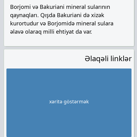
Borjomi və Bakuriani mineral sularının
qaynaqları. Qışda Bakuriani də xizək
kurortudur və Borjomidə mineral sulara
əlavə olaraq milli ehtiyat da var.
Əlaqəli linklər
xəritə göstərmək