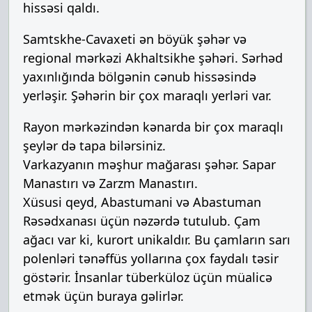
hissəsi qaldı.
Samtskhe-Cavaxeti ən böyük şəhər və
regional mərkəzi Akhaltsikhe şəhəri. Sərhəd
yaxınlığında bölgənin cənub hissəsində
yerləşir. Şəhərin bir çox maraqlı yerləri var.
Rayon mərkəzindən kənarda bir çox maraqlı
şeylər də tapa bilərsiniz.
Varkazyanın məşhur mağarası şəhər. Sapar
Manastırı və Zarzm Manastırı.
Xüsusi qeyd, Abastumani və Abastuman
Rəsədxanası üçün nəzərdə tutulub. Çam
ağacı var ki, kurort unikaldır. Bu çamların sarı
polenləri tənəffüs yollarına çox faydalı təsir
göstərir. İnsanlar tüberküloz üçün müalicə
etmək üçün buraya gəlirlər.