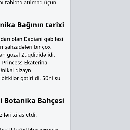
anı təbiətə atılmaq üçün
nika Bağının tarixi
arı olan Dadiani qəbiləsi
n şahzadələri bir çox
n gözəl Zuqdididə idi.
 Princess Ekaterina
 Unikal dizayn
itkilər gətirildi. Süni su
i Botanika Bahçesi
əri xilas etdi.