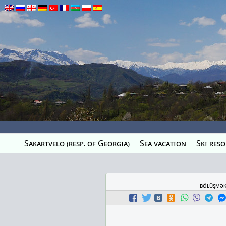
Sakartvelo (resp. of Georgia)
Sea vacation
Ski reso
bölüşmə