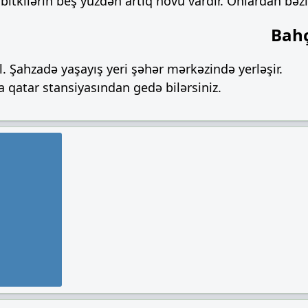
tkilərin beş yüzdən artıq növü vardır. Onlardan bəzilər
Bahç
. Şahzadə yaşayış yeri şəhər mərkəzində yerləşir.
qatar stansiyasından gedə bilərsiniz.