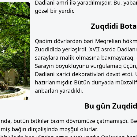
Dadiani əmri ilə yaradılmışdır. Bu, yab
gözəl bir yerdir.
Zuqdidi Bota
Qədim dövrlərdən bəri Megrelian hökmd
Zuqdididə yerləşirdi. XVII əsrdə Dadianı
saraylara malik olmasına baxmayaraq, ə
Sarayın böyüklüyünü vurğulamaq üçün,
Dadiani xarici dekorativləri dəvət etdi.
hazırlanmışdır. Bütün dünyada müxtəlif b
anbarları yaradıldı.
Bu gün Zuqdid
ə, bütün bitkilər bizim dövrümüzə çatmamışdı. Bəzil
lmiş bağın dirçəlişində məşğul olurlar.