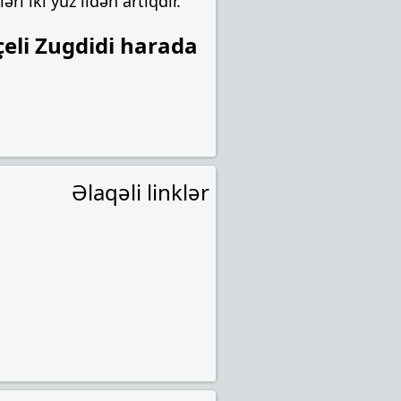
i iki yüz ildən artıqdır.
eli Zugdidi harada
Əlaqəli linklər