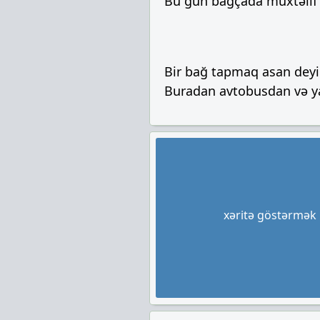
Bu gün bağçada müxtəlif bi
Bir bağ tapmaq asan deyil
Buradan avtobusdan və ya 
xəritə göstərmək