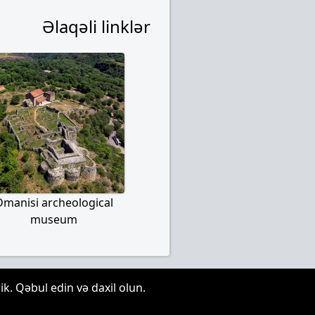
Əlaqəli linklər
Dmanisi archeological
museum
k. Qəbul edin və daxil olun.
malıdır.