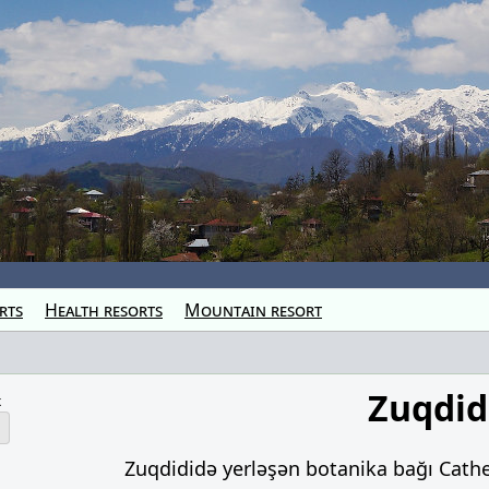
rts
Health resorts
Mountain resort
Zuqdid
k
Zuqdididə yerləşən botanika bağı Cath