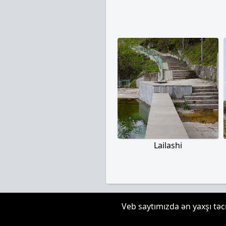
Lailashi
Veb saytımızda ən yaxşı təc
Hər han