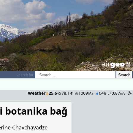
airGEO
.oRg
Search for:
Weather
25.6
/78.1
1009
64
0.87
ºC
ºF
hPa
%
m/s
i botanika bağ
erine Chavchavadze