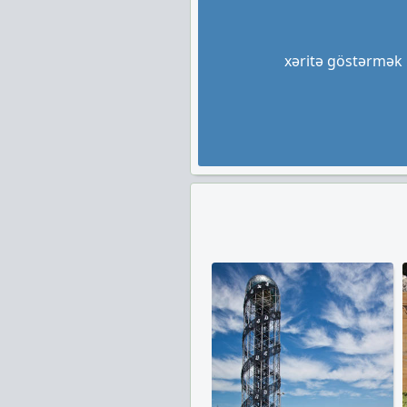
xəritə göstərmək