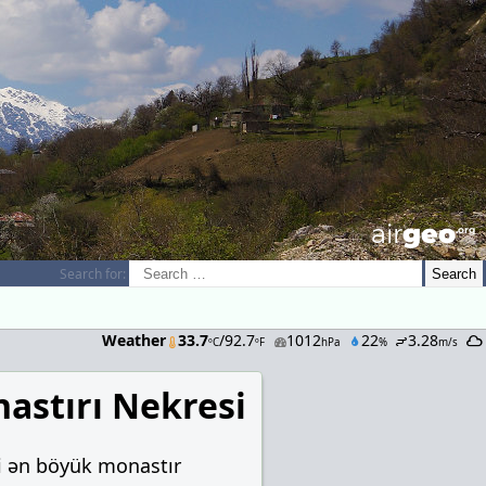
airGEO
.oRg
Search for:
Weather
33.7
/92.7
1012
22
3.28
ºC
ºF
hPa
%
m/s
astırı Nekresi
i ən böyük monastır