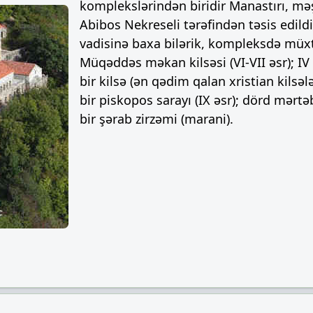
komplekslərindən biridir Manastırı, məş
Abibos Nekreseli tərəfindən təsis edild
vadisinə baxa bilərik, kompleksdə müxtəl
Müqəddəs məkan kilsəsi (VI-VII əsr); IV ə
bir kilsə (ən qədim qalan xristian kilsələ
bir piskopos sarayı (IX əsr); dörd mərtəbə
bir şərab zirzəmi (marani).