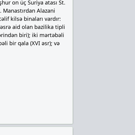
hur on üç Suriya atası St.
i. Manastırdan Alazani
if kilsə binaları vardır:
srə aid olan bazilika tipli
rindən biri); iki mərtəbəli
li bir qala (XVI əsr); və