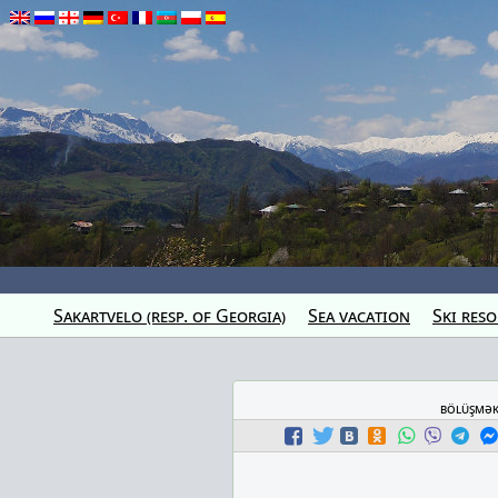
Sakartvelo (resp. of Georgia)
Sea vacation
Ski reso
bölüşmə