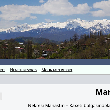
rts
Health resorts
Mountain resort
Man
k
Nekresi Manastırı – Kaxeti bölgəsindək