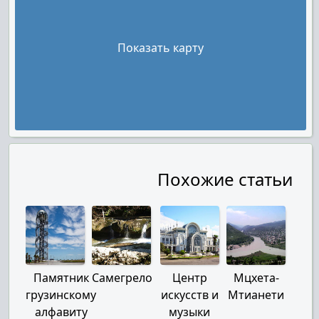
Показать карту
Похожие статьи
Памятник
Самегрело
Центр
Мцхета-
грузинскому
искусств и
Мтианети
алфавиту
музыки