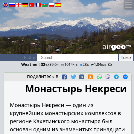
airGEO
.oRg
Найти:
Weather
32
/89.6
1014
28
1.84
ºC
ºF
hPa
%
m/s
поделитесь в
Монастырь Некреси
Монастырь Некреси — один из
крупнейших монастырских комплексов в
регионе Кахетинского монастыря был
основан одним из знаменитых тринадцати