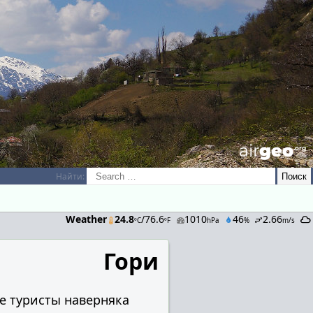
airGEO
.oRg
Найти:
Weather
24.8
/76.6
1010
46
2.66
ºC
ºF
hPa
%
m/s
Гори
е туристы наверняка