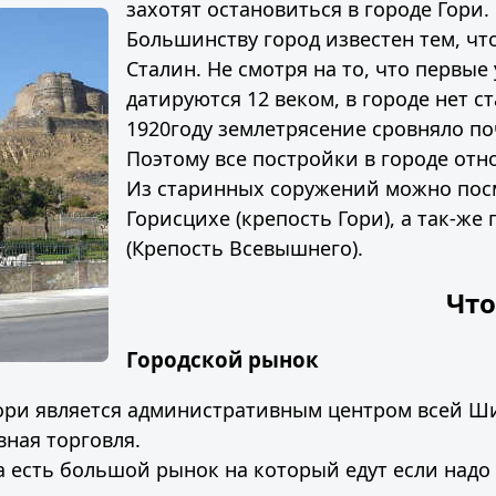
захотят остановиться в городе Гори.
Большинству город известен тем, чт
Сталин. Не смотря на то, что первые
датируются 12 веком, в городе нет с
1920году землетрясение сровняло поч
Поэтому все постройки в городе отн
Из старинных соружений можно пос
Горисцихе (крепость Гори), а так-же
(Крепость Всевышнего).
Что
Городской рынок
 Гори является административным центром всей Ши
вная торговля.
а есть большой рынок на который едут если надо 