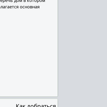
беречь дом в котором
лагается основная
Как добраться