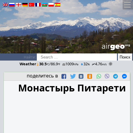
airGEO
.oRg
Найти:
Weather
30.5
/86.9
1009
32
4.76
ºC
ºF
hPa
%
m/s
поделитесь в
Монастырь Питарети