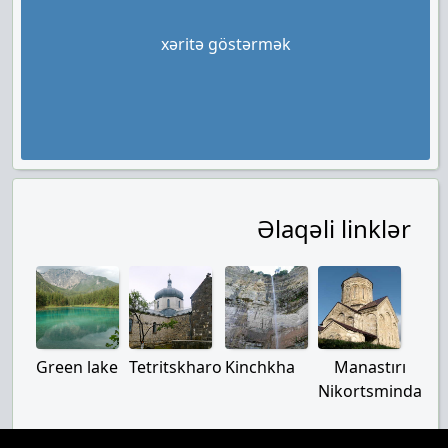
xəritə göstərmək
Əlaqəli linklər
Green lake
Tetritskharo
Kinchkha
Manastırı
Nikortsminda