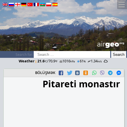
airGEO
.oRg
Search for:
Weather
21.6
/70.9
1016
61
1.34
ºC
ºF
hPa
%
m/s
bölüşmək
Pitareti monastır