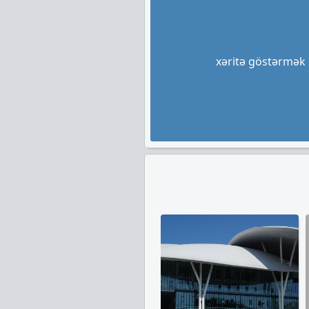
xəritə göstərmək