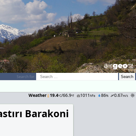
airGEO
.oRg
Search for:
Weather
19.4
/66.9
1011
86
0.67
ºC
ºF
hPa
%
m/s
stırı Barakoni