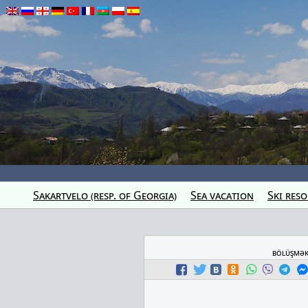
Sakartvelo (resp. of Georgia)
Sea vacation
Ski reso
bölüşmə